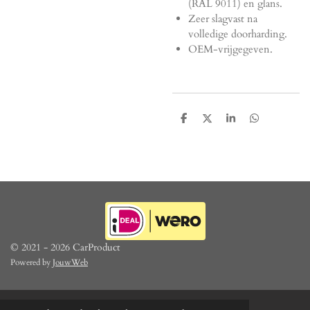
(RAL 9011) en glans.
Zeer slagvast na
volledige doorharding.
OEM-vrijgegeven.
D
D
S
D
e
e
h
e
l
e
a
l
e
l
r
e
n
e
n
© 2021 - 2026 CarProduct
Powered by
JouwWeb