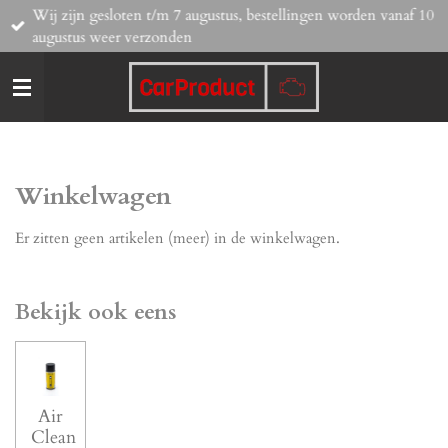
Wij zijn gesloten t/m 7 augustus, bestellingen worden vanaf 10
Ga
augustus weer verzonden
direct
naar
de
hoofdinhoud
Winkelwagen
Er zitten geen artikelen (meer) in de winkelwagen.
Bekijk ook eens
Air
Clean