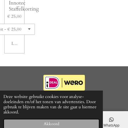
Innotec
Staffelkorting
€ 25,00
In winkelwagen
© 2021 - 2026 CarProduct
Deze website gebruikt cookies voor analyse-
Powered by
JouwWeb
doeleinden en/of het tonen van advertenties. Door
gebruik te blijven maken van de site gaat u hiermee
akkoord.
Akkoord
E-mailadres
Telefoonnummer
Kaart
WhatsApp