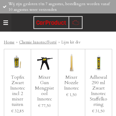
Wij zijn gesloten t/m 7 augustus, bestellingen worden vanaf
Ga
10 augustus weer verzonden
direct
naar
de
hoofdinhoud
Home
»
Chemie Innotec/Forté
»
Lijm kit div
Topfix
Mixer
Mixer
Adheseal
Zwart
Gun
Nozzle
290 ml
Innotec
Mengpist
Innotec
Zwart
incl 2
ool
Innotec
€ 1,50
mixer
Innotec
Staffelko
tuiten
rting
€ 77,50
€ 32,85
€ 31,50