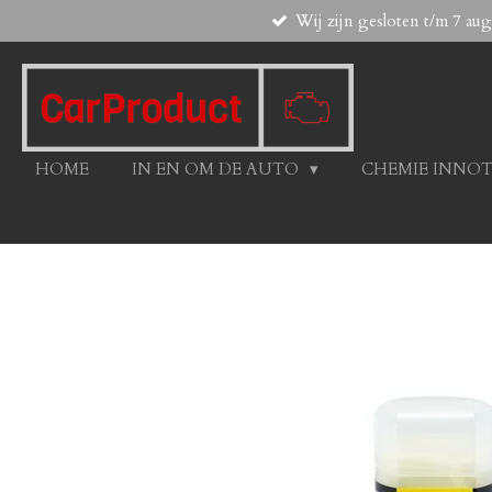
Wij zijn gesloten t/m 7 au
Ga
direct
naar
de
hoofdinhoud
HOME
IN EN OM DE AUTO
CHEMIE INNO