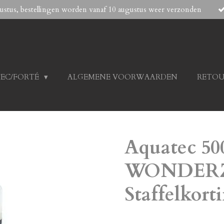
gustus, bestellingen worden vanaf 10 augustus weer verzonden
TEC/FORTÉ
ALGEMENE VOORWAARDEN
RETOU
Aquatec 50
WONDERZ
Staffelkort