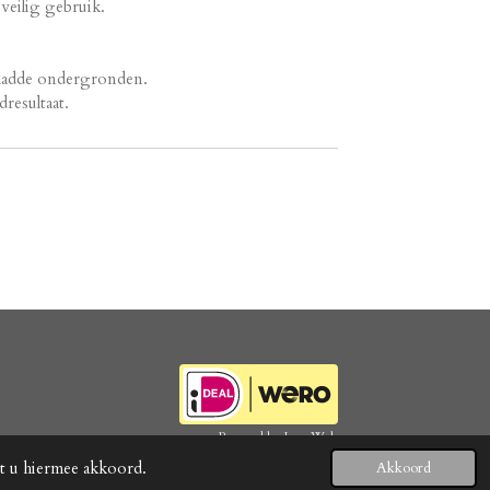
veilig gebruik.
gladde ondergronden.
resultaat.
Powered by
JouwWeb
at u hiermee akkoord.
Akkoord