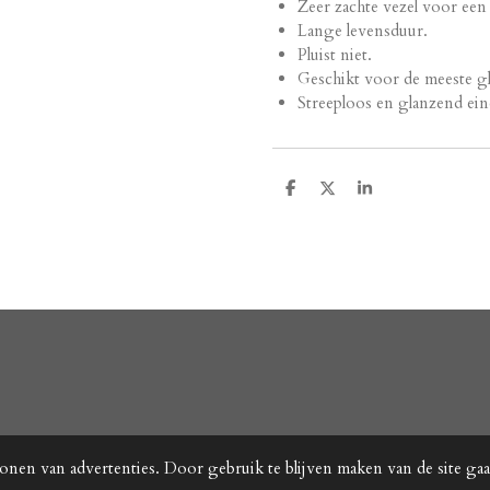
Zeer zachte vezel voor een 
Lange levensduur.
Pluist niet.
Geschikt voor de meeste 
Streeploos en glanzend eind
D
D
S
e
e
h
l
e
a
e
l
r
n
e
onen van advertenties. Door gebruik te blijven maken van de site ga