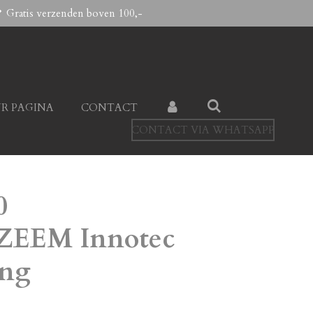
Gratis verzenden boven 100,-
R PAGINA
CONTACT
CONTACT VIA WHATSAPP
0
EEM Innotec
ing