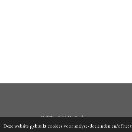
© 2021 - 2026 CarProduct
Deze website gebruikt cookies voor analyse-doeleinden en/of het t