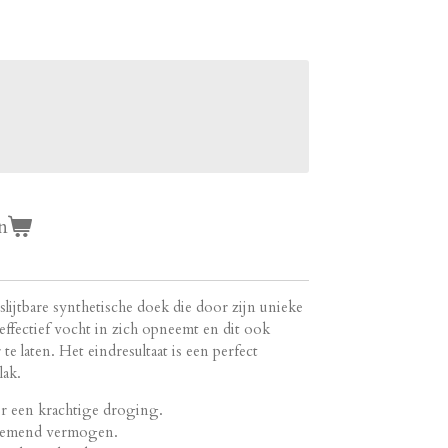
n
slijtbare synthetische doek die door zijn unieke
 effectief vocht in zich opneemt en dit ook
te laten. Het eindresultaat is een perfect
lak.
r een krachtige droging.
nemend vermogen.