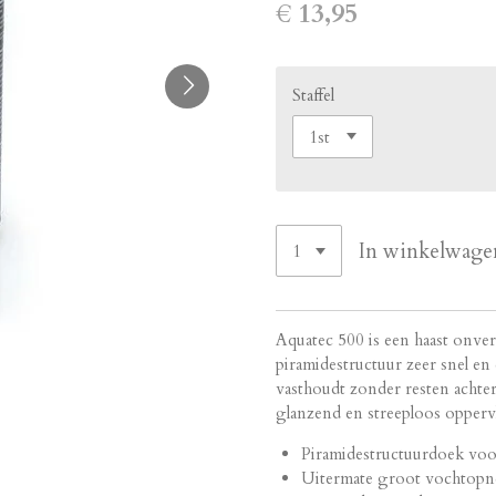
€ 13,95
Staffel
In winkelwage
Aquatec 500 is een haast onver
piramidestructuur zeer snel en
vasthoudt zonder resten achter 
glanzend en streeploos opperv
Piramidestructuurdoek voo
Uitermate groot vochtop