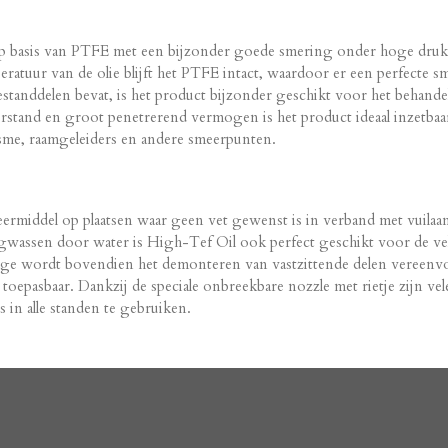
l
e
a
e
l
r
n
e
p basis van PTFE met een bijzonder goede smering onder hoge druk
tuur van de olie blijft het PTFE intact, waardoor er een perfecte s
anddelen bevat, is het product bijzonder geschikt voor het behandel
rstand en groot penetrerend vermogen is het product ideaal inzetbaa
sme, raamgeleiders en andere smeerpunten.
eermiddel op plaatsen waar geen vet gewenst is in verband met vuilaa
 wegwassen door water is High-Tef Oil ook perfect geschikt voor de v
tage wordt bovendien het demonteren van vastzittende delen vereenv
toepasbaar. Dankzij de speciale onbreekbare nozzle met rietje zijn vel
 in alle standen te gebruiken.