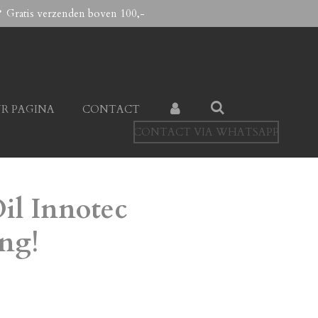
Gratis verzenden boven 100,-
R PAGINA
CONTACT
CONTACT VIA WHATSAPP
il Innotec
ing!