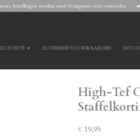
gustus, bestellingen worden vanaf 10 augustus weer verzonden
TEC/FORTÉ
ALGEMENE VOORWAARDEN
RETOU
High-Tef O
Staffelkort
€ 19,95