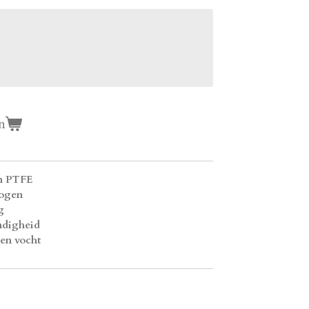
n
an PTFE
mogen
g
ndigheid
en vocht