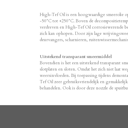
High-Tef Oil is een hoogwaardige smeerolie o
-50°C tot +250°C. Boven de decompositietempera
verdreven en High-Tef Oil corrosiewerende best
zich kan ophopen. Door zijn lage wrijvingswee
deurvangers, scharnieren, ruitenwissermechani
Uitstekend transparant smeermiddel
Bovendien is het een uitstekend transparant sm
slotplaten en sloten. Omdat het zich niet laat
weersinvloeden. Bij toepassing tijdens demon
Tef Oil zeer gebruiksvriendelijk en gemakkelijk 
behandelen. Ook is door deze nozzle de spuitbus