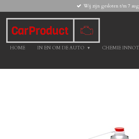
Wij zijn gesloten t/m 7 au
Ga
direct
naar
de
hoofdinhoud
HOME
IN EN OM DE AUTO
CHEMIE INNO