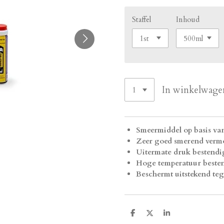
Staffel
Inhoud
In winkelwage
Smeermiddel op basis v
Zeer goed smerend ver
Uitermate druk bestendi
Hoge temperatuur beste
Beschermt uitstekend teg
D
D
S
e
e
h